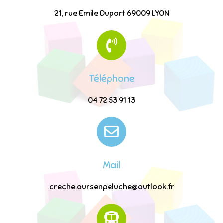
21, rue Emile Duport 69009 LYON
Téléphone
04 72 53 91 13
Mail
creche.oursenpeluche@outlook.fr