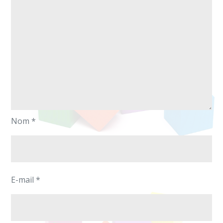
Nom
*
E-mail
*