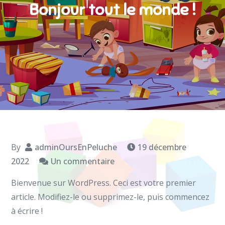
Bonjour tout le monde !
By
adminOursEnPeluche
19 décembre
sur
2022
Un commentaire
Bonjour
Bienvenue sur WordPress. Ceci est votre premier
tout
article. Modifiez-le ou supprimez-le, puis commencez
le
à écrire !
monde !